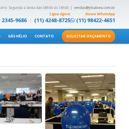
ário: Segunda a Sexta das 08h00 às 18h00 |
vendas@jrbaloes.com.br
Ligue Agora
Nosso WhatsApp
) 2345-9686
|
(11) 4248-8725
(11) 98422-4651
GÁS HÉLIO
CONTATO
SOLICITAR ORÇAMENTO
▾