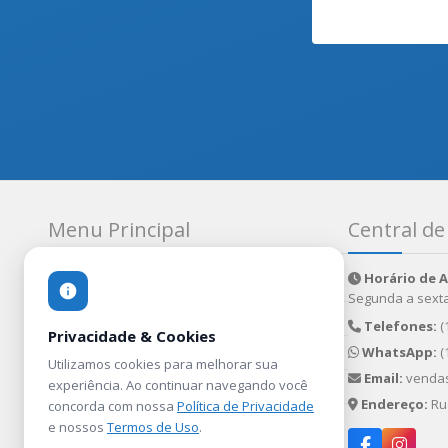
Menu Principal
Central d
Horário de 
Home
Quem Somos
Segunda a sexta
Balões Metalizados
Balões Personalizados
Telefones:
(
Privacidade & Cookies
Decoração com Balões
Acessórios
WhatsApp:
(
Utilizamos cookies para melhorar sua
Email:
vendas
experiência. Ao continuar navegando você
Gás Hélio
Contato
Endereço:
Rua
concorda com nossa
Política de Privacidade
Solicitar Orçamento
Política de Privacidade
e nossos
Termos de Uso
.