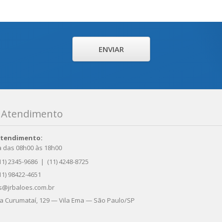
ENVIAR
e Atendimento
Atendimento:
 das 08h00 às 18h00
11) 2345-9686
|
(11) 4248-8725
11) 98422-4651
@jrbaloes.com.br
 Curumataí, 129 — Vila Ema — São Paulo/SP