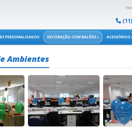
Hor
(11
ES PERSONALIZADOS
DECORAÇÃO COM BALÕES
ACESSÓRIOS
▾
de Ambientes