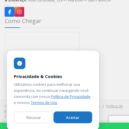
Endereço:
Rua Curumataí, 129 — Vila Ema — São Paulo/SP
Como Chegar
Privacidade & Cookies
Utilizamos cookies para melhorar sua
Rua Curumataí, 129 — Vila Ema — SP
experiência. Ao continuar navegando você
concorda com nossa
Política de Privacidade
e nossos
Termos de Uso
.
Copyright ©
2026
JR Balões. Todos os direitos reservados. |
Política de
Privacidade
|
Termos de Uso
Criado por
NDE Brasil
Recusar
Aceitar