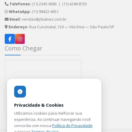
Telefones:
(11) 2345-9686
|
(11) 4248-8725
WhatsApp:
(11) 98422-4651
Email:
vendas@jrbaloes.com.br
Endereço:
Rua Curumataí, 129 — Vila Ema — São Paulo/SP
Como Chegar
Privacidade & Cookies
Utilizamos cookies para melhorar sua
Rua Curumataí, 129 — Vila Ema — SP
experiência. Ao continuar navegando você
concorda com nossa
Política de Privacidade
e nossos
Termos de Uso
.