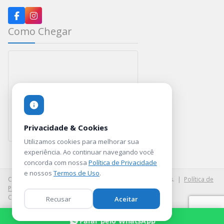
Como Chegar
Privacidade & Cookies
Utilizamos cookies para melhorar sua
Rua Curumataí, 129 — Vila Ema — SP
experiência. Ao continuar navegando você
concorda com nossa
Política de Privacidade
e nossos
Termos de Uso
.
Copyright ©
2026
JR Balões. Todos os direitos reservados. |
Política de
Privacidade
|
Termos de Uso
Criado por
NDE Brasil
Recusar
Aceitar
Falar pelo WhatsApp